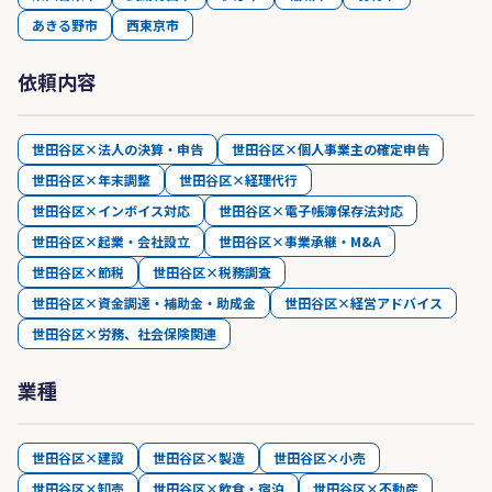
あきる野市
西東京市
依頼内容
世田谷区×法人の決算・申告
世田谷区×個人事業主の確定申告
世田谷区×年末調整
世田谷区×経理代行
世田谷区×インボイス対応
世田谷区×電子帳簿保存法対応
世田谷区×起業・会社設立
世田谷区×事業承継・M&A
世田谷区×節税
世田谷区×税務調査
世田谷区×資金調達・補助金・助成金
世田谷区×経営アドバイス
世田谷区×労務、社会保険関連
業種
世田谷区×建設
世田谷区×製造
世田谷区×小売
世田谷区×卸売
世田谷区×飲食・宿泊
世田谷区×不動産