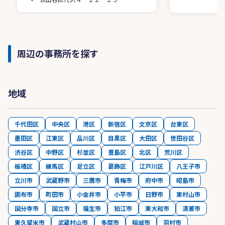
周辺の事務所を探す
地域
千代田区
中央区
港区
新宿区
文京区
台東区
墨田区
江東区
品川区
目黒区
大田区
世田谷区
渋谷区
中野区
杉並区
豊島区
北区
荒川区
板橋区
練馬区
足立区
葛飾区
江戸川区
八王子市
立川市
武蔵野市
三鷹市
青梅市
府中市
昭島市
調布市
町田市
小金井市
小平市
日野市
東村山市
国分寺市
国立市
福生市
狛江市
東大和市
清瀬市
東久留米市
武蔵村山市
多摩市
稲城市
羽村市