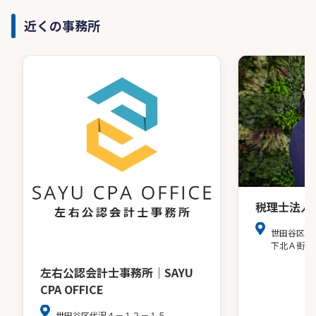
近くの事務所
税理士法人
世田谷区北
下北Ａ街区
左右公認会計士事務所│SAYU
CPA OFFICE
世田谷区代沢４－１２－１５