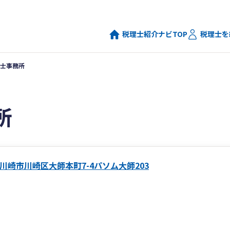
税理士紹介ナビTOP
税理士を
士事務所
所
川崎市川崎区大師本町7-4パソム大師203