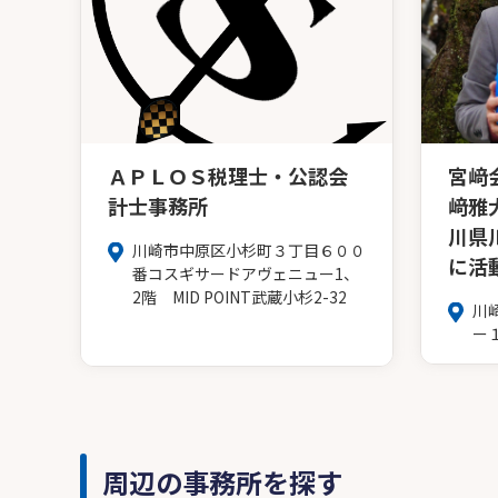
ＡＰＬＯＳ税理士・公認会
宮﨑
計士事務所
﨑雅
川県
川崎市中原区小杉町３丁目６００
に活動
番コスギサードアヴェニュー1、
2階 MID POINT武蔵小杉2-32
川
ー
周辺の事務所を探す