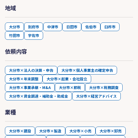
地域
大分市
別府市
中津市
日田市
佐伯市
臼杵市
竹田市
宇佐市
依頼内容
大分市×法人の決算・申告
大分市×個人事業主の確定申告
大分市×年末調整
大分市×起業・会社設立
大分市×事業承継・M&A
大分市×節税
大分市×税務調査
大分市×資金調達・補助金・助成金
大分市×経営アドバイス
業種
大分市×建設
大分市×製造
大分市×小売
大分市×卸売