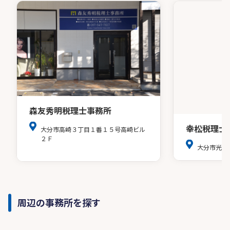
森友秀明税理士事務所
幸松税理士
大分市高崎３丁目１番１５号高崎ビル
２Ｆ
大分市光吉
周辺の事務所を探す