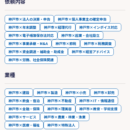
依頼内容
神戸市×法人の決算・申告
神戸市×個人事業主の確定申告
神戸市×年末調整
神戸市×経理代行
神戸市×インボイス対応
神戸市×電子帳簿保存法対応
神戸市×起業・会社設立
神戸市×事業承継・M&A
神戸市×節税
神戸市×税務調査
神戸市×資金調達・補助金・助成金
神戸市×経営アドバイス
神戸市×労務、社会保険関連
業種
神戸市×建設
神戸市×製造
神戸市×小売
神戸市×卸売
神戸市×飲食・宿泊
神戸市×不動産
神戸市×IT・情報通信
神戸市×金融・保険
神戸市×理美容
神戸市×教育・学術支援
神戸市×サービス
神戸市×農業・林業・漁業
神戸市×医療・福祉
神戸市×特殊法人