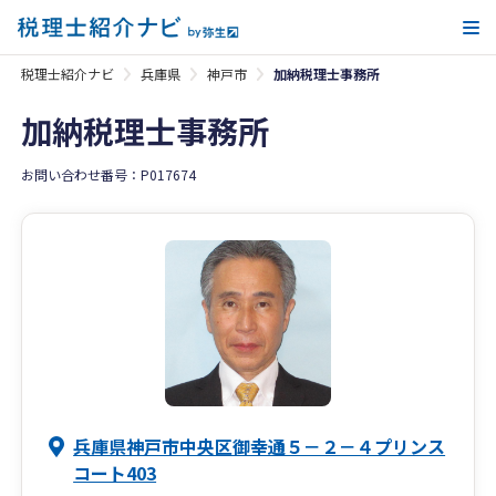
メ
税理士紹介ナビ
兵庫県
神戸市
加納税理士事務所
加納税理士事務所
お問い合わせ番号：P017674
兵庫県神戸市中央区御幸通５－２－４プリンス
コート403