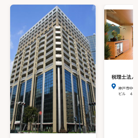
税理士法人
神戸市中央
ビル ４階