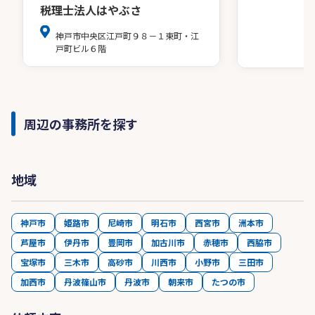
税理士法人はやぶさ
神戸市中央区江戸町９８－１東町・江
戸町ビル６階
周辺の事務所を探す
地域
神戸市
姫路市
尼崎市
明石市
西宮市
洲本市
芦屋市
伊丹市
豊岡市
加古川市
赤穂市
西脇市
宝塚市
三木市
高砂市
川西市
小野市
三田市
加西市
丹波篠山市
丹波市
朝来市
たつの市