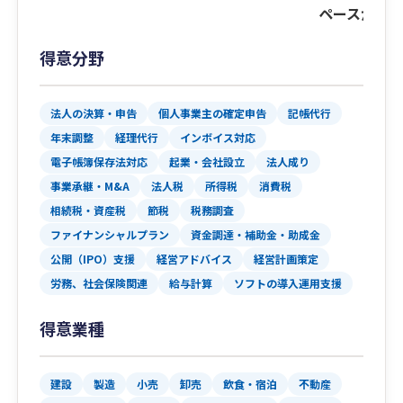
ペースがあ
得意分野
法人の決算・申告
個人事業主の確定申告
記帳代行
年末調整
経理代行
インボイス対応
電子帳簿保存法対応
起業・会社設立
法人成り
事業承継・M&A
法人税
所得税
消費税
相続税・資産税
節税
税務調査
ファイナンシャルプラン
資金調達・補助金・助成金
公開（IPO）支援
経営アドバイス
経営計画策定
労務、社会保険関連
給与計算
ソフトの導入運用支援
得意業種
建設
製造
小売
卸売
飲食・宿泊
不動産