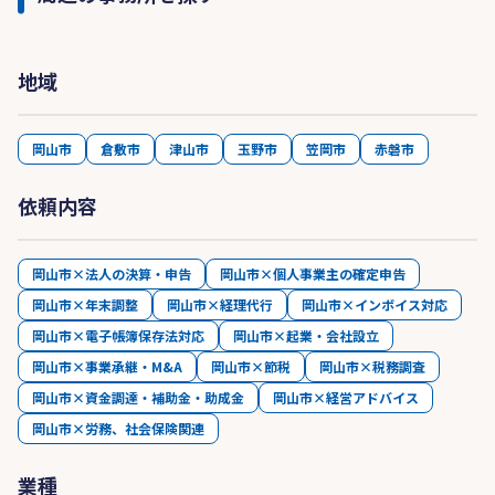
地域
岡山市
倉敷市
津山市
玉野市
笠岡市
赤磐市
依頼内容
岡山市×法人の決算・申告
岡山市×個人事業主の確定申告
岡山市×年末調整
岡山市×経理代行
岡山市×インボイス対応
岡山市×電子帳簿保存法対応
岡山市×起業・会社設立
岡山市×事業承継・M&A
岡山市×節税
岡山市×税務調査
岡山市×資金調達・補助金・助成金
岡山市×経営アドバイス
岡山市×労務、社会保険関連
業種