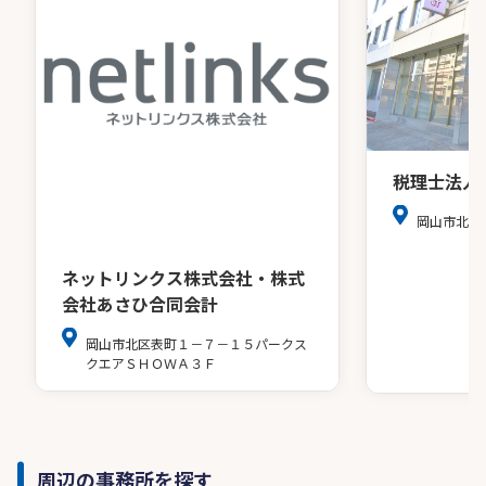
税理士法人
岡山市北区
ネットリンクス株式会社・株式
会社あさひ合同会計
岡山市北区表町１－７－１５パークス
クエアＳＨＯＷＡ３Ｆ
周辺の事務所を探す