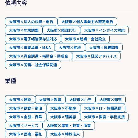
依頼内容
大阪市×法人の決算・申告
大阪市×個人事業主の確定申告
大阪市×年末調整
大阪市×経理代行
大阪市×インボイス対応
大阪市×電子帳簿保存法対応
大阪市×起業・会社設立
大阪市×事業承継・M&A
大阪市×節税
大阪市×税務調査
大阪市×資金調達・補助金・助成金
大阪市×経営アドバイス
大阪市×労務、社会保険関連
業種
大阪市×建設
大阪市×製造
大阪市×小売
大阪市×卸売
大阪市×飲食・宿泊
大阪市×不動産
大阪市×IT・情報通信
大阪市×金融・保険
大阪市×理美容
大阪市×教育・学術支援
大阪市×サービス
大阪市×農業・林業・漁業
大阪市×医療・福祉
大阪市×特殊法人