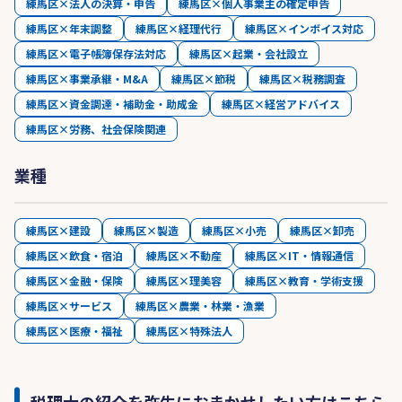
練馬区×法人の決算・申告
練馬区×個人事業主の確定申告
練馬区×年末調整
練馬区×経理代行
練馬区×インボイス対応
練馬区×電子帳簿保存法対応
練馬区×起業・会社設立
練馬区×事業承継・M&A
練馬区×節税
練馬区×税務調査
練馬区×資金調達・補助金・助成金
練馬区×経営アドバイス
練馬区×労務、社会保険関連
業種
練馬区×建設
練馬区×製造
練馬区×小売
練馬区×卸売
練馬区×飲食・宿泊
練馬区×不動産
練馬区×IT・情報通信
練馬区×金融・保険
練馬区×理美容
練馬区×教育・学術支援
練馬区×サービス
練馬区×農業・林業・漁業
練馬区×医療・福祉
練馬区×特殊法人