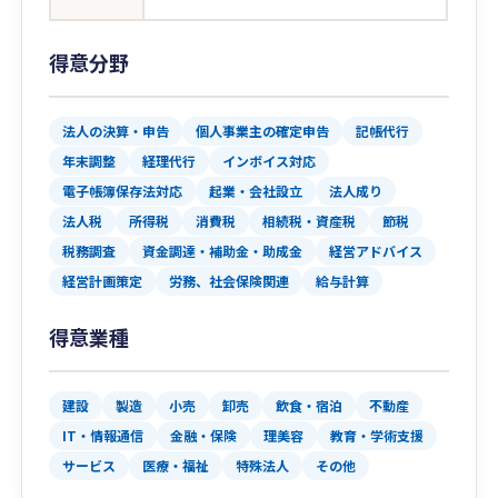
得意分野
法人の決算・申告
個人事業主の確定申告
記帳代行
年末調整
経理代行
インボイス対応
電子帳簿保存法対応
起業・会社設立
法人成り
法人税
所得税
消費税
相続税・資産税
節税
税務調査
資金調達・補助金・助成金
経営アドバイス
経営計画策定
労務、社会保険関連
給与計算
得意業種
建設
製造
小売
卸売
飲食・宿泊
不動産
IT・情報通信
金融・保険
理美容
教育・学術支援
サービス
医療・福祉
特殊法人
その他