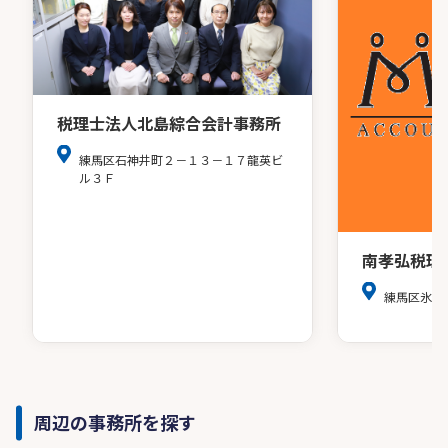
税理士法人北島綜合会計事務所
練馬区石神井町２－１３－１７龍英ビ
ル３Ｆ
南孝弘税理
練馬区氷川
周辺の事務所を探す