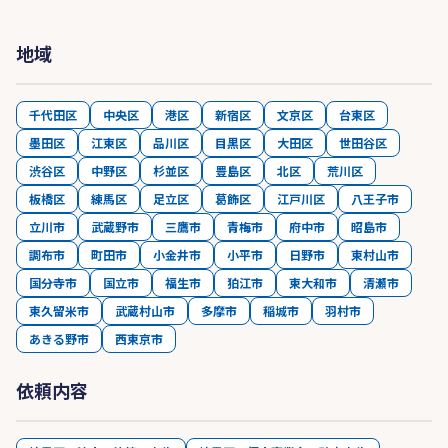
地域
千代田区
中央区
港区
新宿区
文京区
台東区
墨田区
江東区
品川区
目黒区
大田区
世田谷区
渋谷区
中野区
杉並区
豊島区
北区
荒川区
板橋区
練馬区
足立区
葛飾区
江戸川区
八王子市
立川市
武蔵野市
三鷹市
青梅市
府中市
昭島市
調布市
町田市
小金井市
小平市
日野市
東村山市
国分寺市
国立市
福生市
狛江市
東大和市
清瀬市
東久留米市
武蔵村山市
多摩市
稲城市
羽村市
あきる野市
西東京市
依頼内容