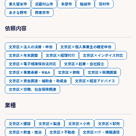
東久留米市
武蔵村山市
多摩市
稲城市
羽村市
あきる野市
西東京市
依頼内容
文京区×法人の決算・申告
文京区×個人事業主の確定申告
文京区×年末調整
文京区×経理代行
文京区×インボイス対応
文京区×電子帳簿保存法対応
文京区×起業・会社設立
文京区×事業承継・M&A
文京区×節税
文京区×税務調査
文京区×資金調達・補助金・助成金
文京区×経営アドバイス
文京区×労務、社会保険関連
業種
文京区×建設
文京区×製造
文京区×小売
文京区×卸売
文京区×飲食・宿泊
文京区×不動産
文京区×IT・情報通信