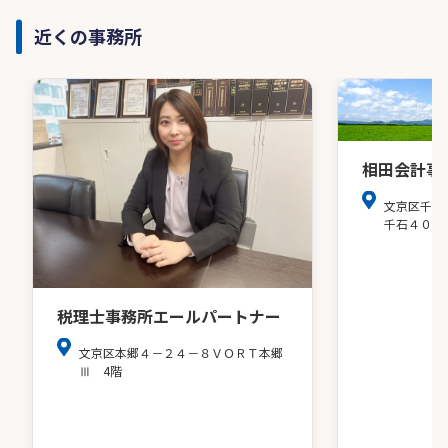
近くの事務所
相田会計事
文京区千石
千石４０３
税理士事務所エールパートナー
文京区本郷４－２４－８ＶＯＲＴ本郷
Ⅲ 4階