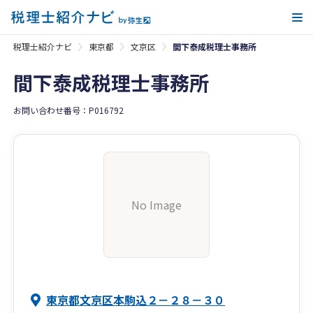
メ
税理士紹介ナビ
東京都
文京区
間下泰成税理士事務所
間下泰成税理士事務所
お問い合わせ番号：P016792
No Image
東京都文京区本駒込２－２８－３０