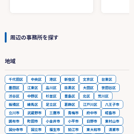
周辺の事務所を探す
地域
千代田区
中央区
港区
新宿区
文京区
台東区
墨田区
江東区
品川区
目黒区
大田区
世田谷区
渋谷区
中野区
杉並区
豊島区
北区
荒川区
板橋区
練馬区
足立区
葛飾区
江戸川区
八王子市
立川市
武蔵野市
三鷹市
青梅市
府中市
昭島市
調布市
町田市
小金井市
小平市
日野市
東村山市
国分寺市
国立市
福生市
狛江市
東大和市
清瀬市