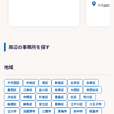
千代田区麹町4
周辺の事務所を探す
地域
千代田区
中央区
港区
新宿区
文京区
台東区
墨田区
江東区
品川区
目黒区
大田区
世田谷区
渋谷区
中野区
杉並区
豊島区
北区
荒川区
板橋区
練馬区
足立区
葛飾区
江戸川区
八王子市
立川市
武蔵野市
三鷹市
青梅市
府中市
昭島市