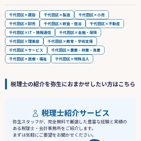
千代田区×建設
千代田区×製造
千代田区×小売
千代田区×卸売
千代田区×飲食・宿泊
千代田区×不動産
千代田区×IT・情報通信
千代田区×金融・保険
千代田区×理美容
千代田区×教育・学術支援
千代田区×サービス
千代田区×農業・林業・漁業
千代田区×医療・福祉
千代田区×特殊法人
税理士の紹介を弥生におまかせしたい方はこちら
税理士紹介サービス
弥生スタッフが、完全無料で厳選した豊富な経験と実績の
ある税理士・会計事務所をご紹介します。
まずは気軽にご要望をお聞かせください。