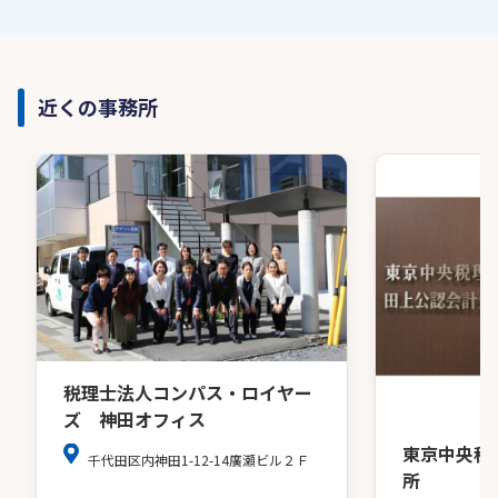
近くの事務所
税理士法人コンパス・ロイヤー
ズ 神田オフィス
東京中央税
千代田区内神田1-12-14廣瀬ビル２Ｆ
所