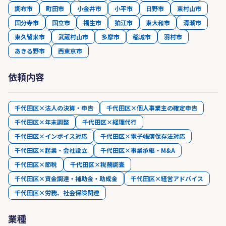
調布市
町田市
小金井市
小平市
日野市
東村山市
国分寺市
国立市
福生市
狛江市
東大和市
清瀬市
東久留米市
武蔵村山市
多摩市
稲城市
羽村市
あきる野市
西東京市
依頼内容
千代田区×法人の決算・申告
千代田区×個人事業主の確定申告
千代田区×年末調整
千代田区×経理代行
千代田区×インボイス対応
千代田区×電子帳簿保存法対応
千代田区×起業・会社設立
千代田区×事業承継・M&A
千代田区×節税
千代田区×税務調査
千代田区×資金調達・補助金・助成金
千代田区×経営アドバイス
千代田区×労務、社会保険関連
業種