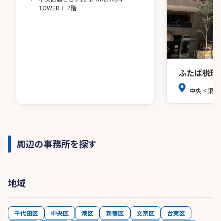
TOWERⅠ 7階
ふたば税理
中央区銀座8
周辺の事務所を探す
地域
千代田区
中央区
港区
新宿区
文京区
台東区