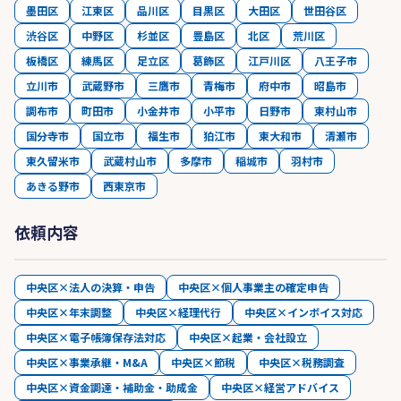
墨田区
江東区
品川区
目黒区
大田区
世田谷区
渋谷区
中野区
杉並区
豊島区
北区
荒川区
板橋区
練馬区
足立区
葛飾区
江戸川区
八王子市
立川市
武蔵野市
三鷹市
青梅市
府中市
昭島市
調布市
町田市
小金井市
小平市
日野市
東村山市
国分寺市
国立市
福生市
狛江市
東大和市
清瀬市
東久留米市
武蔵村山市
多摩市
稲城市
羽村市
あきる野市
西東京市
依頼内容
中央区×法人の決算・申告
中央区×個人事業主の確定申告
中央区×年末調整
中央区×経理代行
中央区×インボイス対応
中央区×電子帳簿保存法対応
中央区×起業・会社設立
中央区×事業承継・M&A
中央区×節税
中央区×税務調査
中央区×資金調達・補助金・助成金
中央区×経営アドバイス