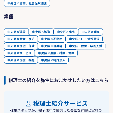
中央区×労務、社会保険関連
業種
中央区×建設
中央区×製造
中央区×小売
中央区×卸売
中央区×飲食・宿泊
中央区×不動産
中央区×IT・情報通信
中央区×金融・保険
中央区×理美容
中央区×教育・学術支援
中央区×サービス
中央区×農業・林業・漁業
中央区×医療・福祉
中央区×特殊法人
税理士の紹介を弥生におまかせしたい方はこちら
税理士紹介サービス
弥生スタッフが、完全無料で厳選した豊富な経験と実績の