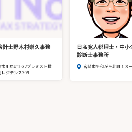
会計士野木村崇久事務
日髙寛人税理士・中小
診断士事務所
崎市川原町1-32プレミスト橘
宮崎市平和が丘北町１３
園レジデンス309