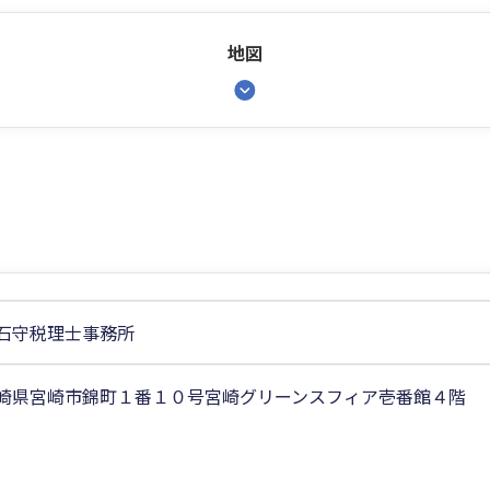
地図
石守税理士事務所
崎県宮崎市錦町１番１０号宮崎グリーンスフィア壱番館４階