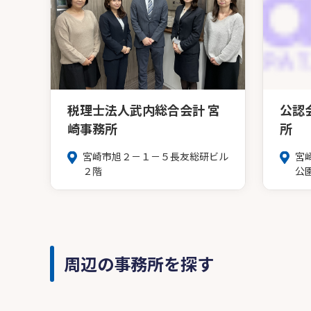
税理士法人武内総合会計 宮
公認
崎事務所
所
宮崎市旭２－１－５長友総研ビル
宮
２階
公
周辺の事務所を探す