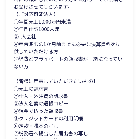
お受けさせてもらいます。
【ご対応可能法人】
①年間売上1,000万円未満
②年間仕訳1000未満
③1人会社
④申告期限の1か月前までに必要な決算資料を提
供していただける方
⑤経費とプライベートの領収書が一緒になってい
ない方
【皆様に用意していただきたいもの】
①売上の請求書
②仕入・外注費の請求書
③法人名義の通帳コピー
④現金で払った領収書
⑤クレジットカードの利用明細
⑥定款・謄本の写し
⑦税務署へ提出した届出書の写し