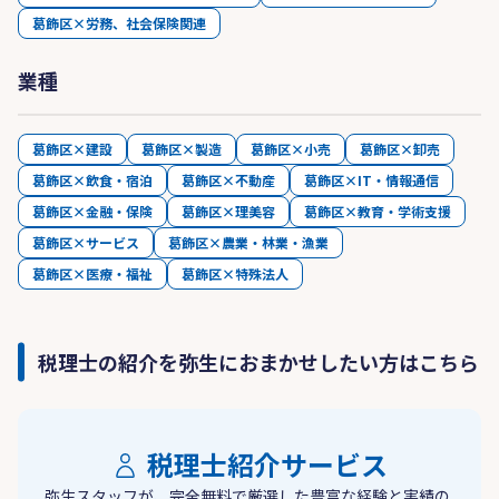
葛飾区×労務、社会保険関連
業種
葛飾区×建設
葛飾区×製造
葛飾区×小売
葛飾区×卸売
葛飾区×飲食・宿泊
葛飾区×不動産
葛飾区×IT・情報通信
葛飾区×金融・保険
葛飾区×理美容
葛飾区×教育・学術支援
葛飾区×サービス
葛飾区×農業・林業・漁業
葛飾区×医療・福祉
葛飾区×特殊法人
税理士の紹介を弥生におまかせしたい方はこちら
税理士紹介サービス
弥生スタッフが、完全無料で厳選した豊富な経験と実績の