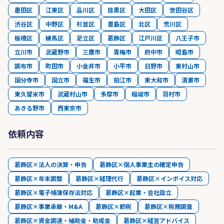
墨田区
江東区
品川区
目黒区
大田区
世田谷区
渋谷区
中野区
杉並区
豊島区
北区
荒川区
板橋区
練馬区
足立区
葛飾区
江戸川区
八王子市
立川市
武蔵野市
三鷹市
青梅市
府中市
昭島市
調布市
町田市
小金井市
小平市
日野市
東村山市
国分寺市
国立市
福生市
狛江市
東大和市
清瀬市
東久留米市
武蔵村山市
多摩市
稲城市
羽村市
あきる野市
西東京市
依頼内容
葛飾区×法人の決算・申告
葛飾区×個人事業主の確定申告
葛飾区×年末調整
葛飾区×経理代行
葛飾区×インボイス対応
葛飾区×電子帳簿保存法対応
葛飾区×起業・会社設立
葛飾区×事業承継・M&A
葛飾区×節税
葛飾区×税務調査
葛飾区×資金調達・補助金・助成金
葛飾区×経営アドバイス