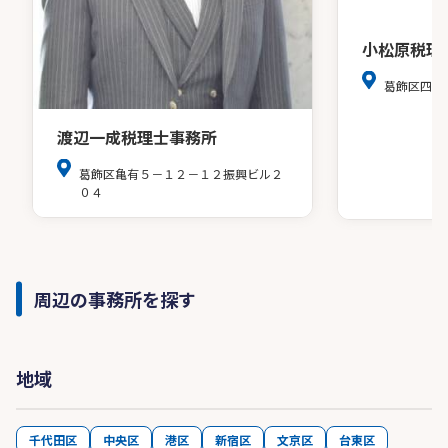
小松原税理
葛飾区四つ
渡辺一成税理士事務所
葛飾区亀有５－１２－１２振興ビル２
０４
周辺の事務所を探す
地域
千代田区
中央区
港区
新宿区
文京区
台東区