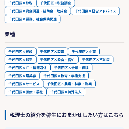
千代田区×節税
千代田区×税務調査
千代田区×資金調達・補助金・助成金
千代田区×経営アドバイス
千代田区×労務、社会保険関連
業種
千代田区×建設
千代田区×製造
千代田区×小売
千代田区×卸売
千代田区×飲食・宿泊
千代田区×不動産
千代田区×IT・情報通信
千代田区×金融・保険
千代田区×理美容
千代田区×教育・学術支援
千代田区×サービス
千代田区×農業・林業・漁業
千代田区×医療・福祉
千代田区×特殊法人
税理士の紹介を弥生におまかせしたい方はこちら