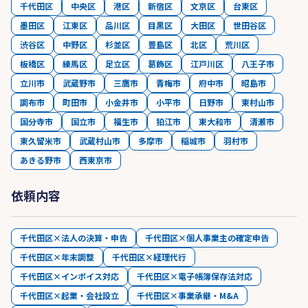
千代田区
中央区
港区
新宿区
文京区
台東区
墨田区
江東区
品川区
目黒区
大田区
世田谷区
渋谷区
中野区
杉並区
豊島区
北区
荒川区
板橋区
練馬区
足立区
葛飾区
江戸川区
八王子市
立川市
武蔵野市
三鷹市
青梅市
府中市
昭島市
調布市
町田市
小金井市
小平市
日野市
東村山市
国分寺市
国立市
福生市
狛江市
東大和市
清瀬市
東久留米市
武蔵村山市
多摩市
稲城市
羽村市
あきる野市
西東京市
依頼内容
千代田区×法人の決算・申告
千代田区×個人事業主の確定申告
千代田区×年末調整
千代田区×経理代行
千代田区×インボイス対応
千代田区×電子帳簿保存法対応
千代田区×起業・会社設立
千代田区×事業承継・M&A