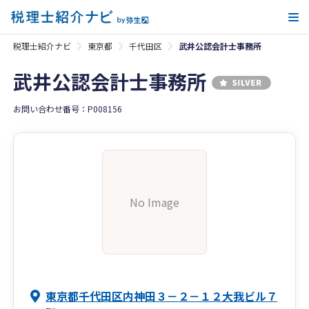
メ
税理士紹介ナビ
東京都
千代田区
武井公認会計士事務所
武井公認会計士事務所
お問い合わせ番号：P008156
No Image
東京都千代田区内神田３－２－１２大我ビル７