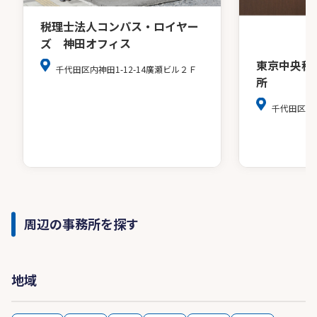
税理士法人コンパス・ロイヤー
ズ 神田オフィス
東京中央税
千代田区内神田1-12-14廣瀬ビル２Ｆ
所
千代田区麹町4
周辺の事務所を探す
地域