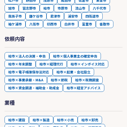
松戸市
野田市
茂原市
成田市
佐倉市
東金市
旭市
習志野市
柏市
市原市
流山市
八千代市
我孫子市
鎌ケ谷市
君津市
浦安市
四街道市
袖ケ浦市
八街市
印西市
白井市
富里市
香取市
依頼内容
柏市×法人の決算・申告
柏市×個人事業主の確定申告
柏市×年末調整
柏市×経理代行
柏市×インボイス対応
柏市×電子帳簿保存法対応
柏市×起業・会社設立
柏市×事業承継・M&A
柏市×節税
柏市×税務調査
柏市×資金調達・補助金・助成金
柏市×経営アドバイス
業種
柏市×建設
柏市×製造
柏市×小売
柏市×卸売