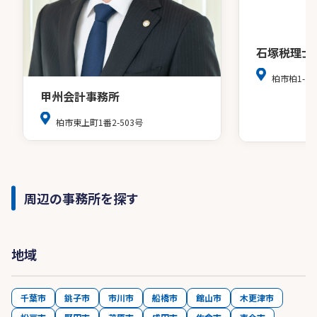
石塚税理士
柏市柏1-7-
甲州会計事務所
柏市東上町1番2-503号
周辺の事務所を探す
地域
千葉市
銚子市
市川市
船橋市
館山市
木更津市