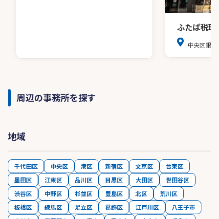
ふたば税理
中央区銀座8
周辺の事務所を探す
地域
千代田区
中央区
港区
新宿区
文京区
台東区
墨田区
江東区
品川区
目黒区
大田区
世田谷区
渋谷区
中野区
杉並区
豊島区
北区
荒川区
板橋区
練馬区
足立区
葛飾区
江戸川区
八王子市