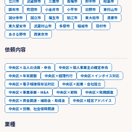
立川市
武蔵野市
三鷹市
青梅市
府中市
昭島市
調布市
町田市
小金井市
小平市
日野市
東村山市
国分寺市
国立市
福生市
狛江市
東大和市
清瀬市
東久留米市
武蔵村山市
多摩市
稲城市
羽村市
あきる野市
西東京市
依頼内容
中央区×法人の決算・申告
中央区×個人事業主の確定申告
中央区×年末調整
中央区×経理代行
中央区×インボイス対応
中央区×電子帳簿保存法対応
中央区×起業・会社設立
中央区×事業承継・M&A
中央区×節税
中央区×税務調査
中央区×資金調達・補助金・助成金
中央区×経営アドバイス
中央区×労務、社会保険関連
業種