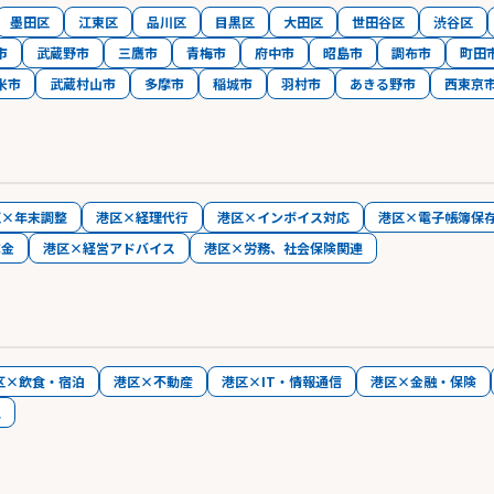
墨田区
江東区
品川区
目黒区
大田区
世田谷区
渋谷区
市
武蔵野市
三鷹市
青梅市
府中市
昭島市
調布市
町田
米市
武蔵村山市
多摩市
稲城市
羽村市
あきる野市
西東京
区×年末調整
港区×経理代行
港区×インボイス対応
港区×電子帳簿保
成金
港区×経営アドバイス
港区×労務、社会保険関連
区×飲食・宿泊
港区×不動産
港区×IT・情報通信
港区×金融・保険
人