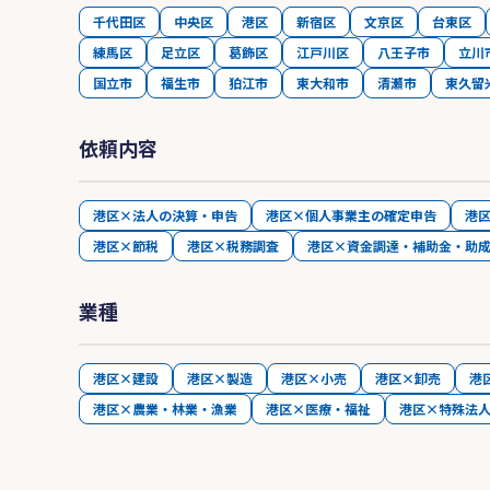
千代田区
中央区
港区
新宿区
文京区
台東区
練馬区
足立区
葛飾区
江戸川区
八王子市
立川
国立市
福生市
狛江市
東大和市
清瀬市
東久留
依頼内容
港区×法人の決算・申告
港区×個人事業主の確定申告
港
港区×節税
港区×税務調査
港区×資金調達・補助金・助
業種
港区×建設
港区×製造
港区×小売
港区×卸売
港
港区×農業・林業・漁業
港区×医療・福祉
港区×特殊法