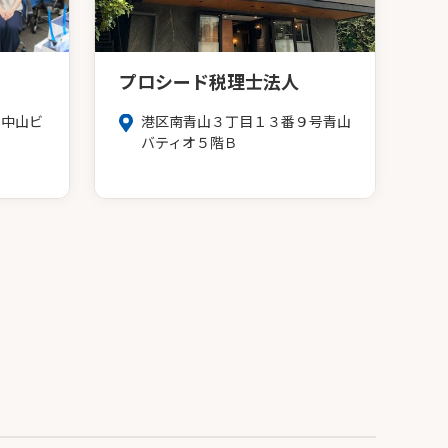
プロシード税理士法人
号中山ビ
港区南青山３丁目１３番９号青山
バティオ５階Ｂ