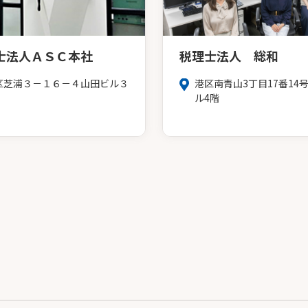
士法人ＡＳＣ本社
税理士法人 総和
区芝浦３－１６－４山田ビル３
港区南青山3丁目17番14
ル4階