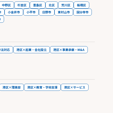
中野区
杉並区
豊島区
北区
荒川区
板橋区
市
小金井市
小平市
日野市
東村山市
国分寺市
市
存法対応
港区×起業・会社設立
港区×事業承継・M&A
港区×理美容
港区×教育・学術支援
港区×サービス