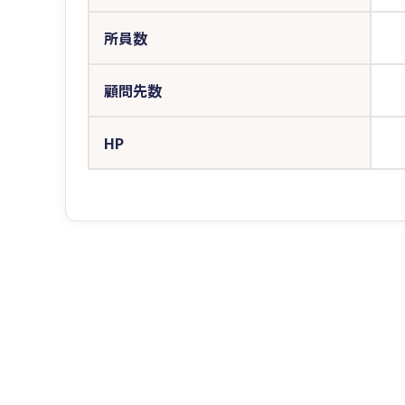
所員数
顧問先数
HP