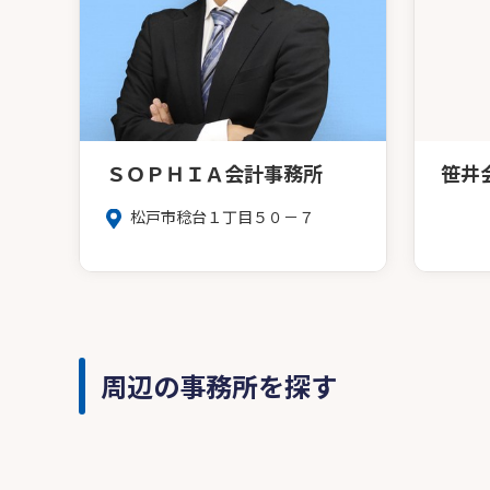
ＳＯＰＨＩＡ会計事務所
笹井
松戸市稔台１丁目５０－７
周辺の事務所を探す