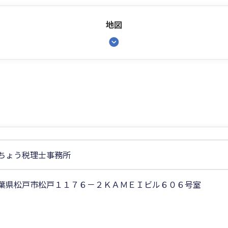
地図
ちょう税理士事務所
葉県松戸市松戸１１７６－２ＫＡＭＥＩビル６０６号室