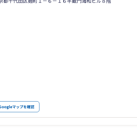
京都千代田区麹町１－６－１６半蔵門海和ビル８階
Googleマップを確認