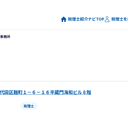
税理士紹介ナビTOP
税理士を
事務所
代田区麹町１－６－１６半蔵門海和ビル８階
税理士