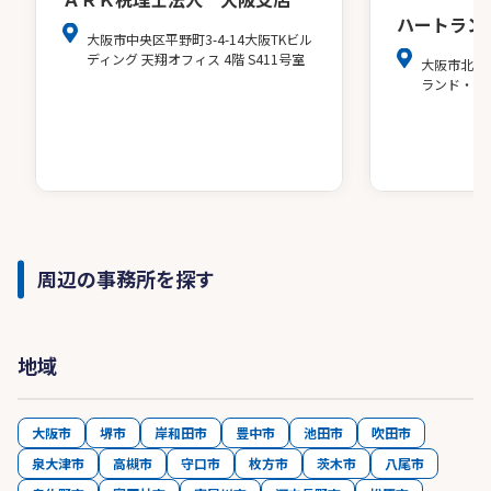
ハートラン
大阪市中央区平野町3-4-14大阪TKビル
ディング 天翔オフィス 4階 S411号室
大阪市北区
ランド・ア
周辺の事務所を探す
地域
大阪市
堺市
岸和田市
豊中市
池田市
吹田市
泉大津市
高槻市
守口市
枚方市
茨木市
八尾市