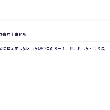
野税理士事務所
岡県福岡市博多区博多駅中央街８－１ＪＲＪＰ博多ビル３階