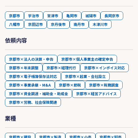
京都市
宇治市
宮津市
亀岡市
城陽市
長岡京市
八幡市
京田辺市
京丹後市
南丹市
木津川市
依頼内容
京都市×法人の決算・申告
京都市×個人事業主の確定申告
京都市×年末調整
京都市×経理代行
京都市×インボイス対応
京都市×電子帳簿保存法対応
京都市×起業・会社設立
京都市×事業承継・M&A
京都市×節税
京都市×税務調査
京都市×資金調達・補助金・助成金
京都市×経営アドバイス
京都市×労務、社会保険関連
業種
京都市×建設
京都市×製造
京都市×小売
京都市×卸売