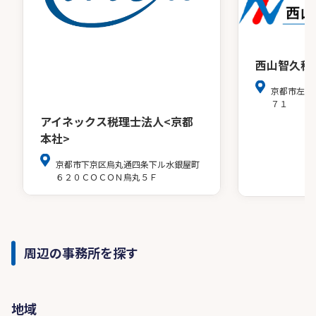
西山智久税
京都市左京
７１
アイネックス税理士法人<京都
本社>
京都市下京区烏丸通四条下ル水銀屋町
６２０ＣＯＣＯＮ烏丸５Ｆ
周辺の事務所を探す
地域