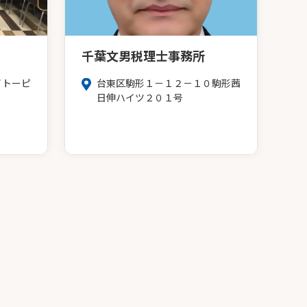
千葉文男税理士事務所
イトーピ
台東区駒形１－１２－１０駒形茜
日伸ハイツ２０１号