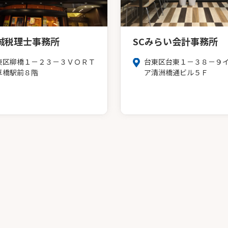
誠税理士事務所
SCみらい会計事務所
東区柳橋１－２３－３ＶＯＲＴ
台東区台東１－３８－９
草橋駅前８階
ア清洲橋通ビル５Ｆ