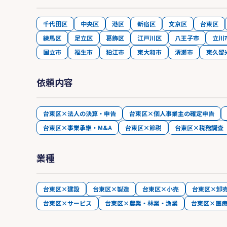
千代田区
中央区
港区
新宿区
文京区
台東区
練馬区
足立区
葛飾区
江戸川区
八王子市
立川
国立市
福生市
狛江市
東大和市
清瀬市
東久留
依頼内容
台東区×法人の決算・申告
台東区×個人事業主の確定申告
台東区×事業承継・M&A
台東区×節税
台東区×税務調査
業種
台東区×建設
台東区×製造
台東区×小売
台東区×卸
台東区×サービス
台東区×農業・林業・漁業
台東区×医