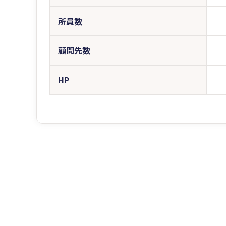
所員数
顧問先数
HP