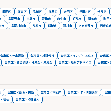
墨田区
江東区
品川区
目黒区
大田区
世田谷区
渋谷区
市
武蔵野市
三鷹市
青梅市
府中市
昭島市
調布市
町田
米市
武蔵村山市
多摩市
稲城市
羽村市
あきる野市
西東京
台東区×年末調整
台東区×経理代行
台東区×インボイス対応
台東区
台東区×資金調達・補助金・助成金
台東区×経営アドバイス
台東区×
売
台東区×飲食・宿泊
台東区×不動産
台東区×IT・情報通信
台東
療・福祉
台東区×特殊法人