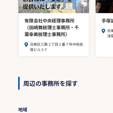
有限会社中央経理事務所
手塚
（田崎舞税理士事務所・千
台
葉幸美税理士事務所）
浅
台東区三筋２丁目１番７号中央経
理ビル３Ｆ
周辺の事務所を探す
地域