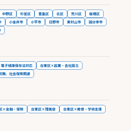
中野区
杉並区
豊島区
北区
荒川区
板橋区
市
小金井市
小平市
日野市
東村山市
国分寺市
市
×電子帳簿保存法対応
台東区×起業・会社設立
労務、社会保険関連
区×金融・保険
台東区×理美容
台東区×教育・学術支援