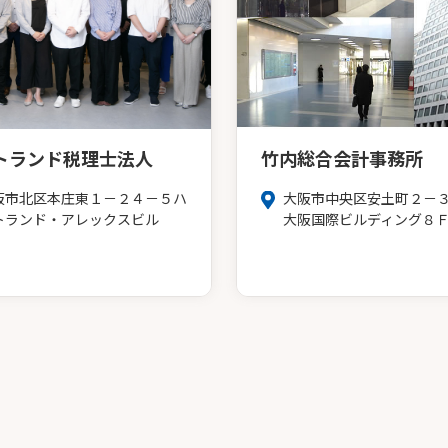
トランド税理士法人
竹内総合会計事務所
阪市北区本庄東１－２４－５ハ
大阪市中央区安土町２－
トランド・アレックスビル
大阪国際ビルディング８