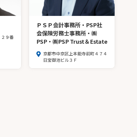
ＰＳＰ会計事務所・PSP社
会保険労務士事務所・㈱
１２９番
PSP・㈱PSP Trust＆Estate
京都市中京区上本能寺前町４７４
日宝御池ビル３Ｆ