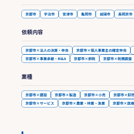
京都市
宇治市
宮津市
亀岡市
城陽市
長岡京市
依頼内容
京都市×法人の決算・申告
京都市×個人事業主の確定申告
京都市×事業承継・M&A
京都市×節税
京都市×税務調査
業種
京都市×建設
京都市×製造
京都市×小売
京都市×卸
京都市×サービス
京都市×農業・林業・漁業
京都市×医