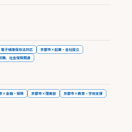
×電子帳簿保存法対応
京都市×起業・会社設立
労務、社会保険関連
市×金融・保険
京都市×理美容
京都市×教育・学術支援