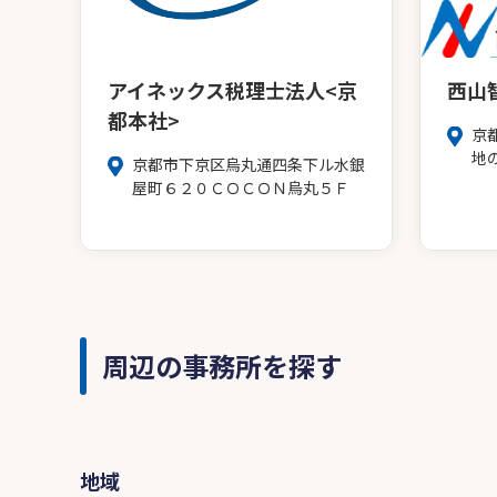
アイネックス税理士法人<京
西山
都本社>
京
地
京都市下京区烏丸通四条下ル水銀
屋町６２０ＣＯＣＯＮ烏丸５Ｆ
周辺の事務所を探す
地域