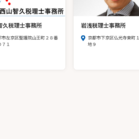
智久税理士事務所
岩浅税理士事務所
都市左京区聖護院山王町２８番
京都市下京区仏光寺東町
の７１
地９