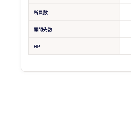
所員数
顧問先数
HP