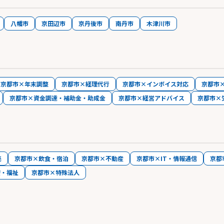
八幡市
京田辺市
京丹後市
南丹市
木津川市
京都市×年末調整
京都市×経理代行
京都市×インボイス対応
京都市
京都市×資金調達・補助金・助成金
京都市×経営アドバイス
京都市×
売
京都市×飲食・宿泊
京都市×不動産
京都市×IT・情報通信
京都
療・福祉
京都市×特殊法人