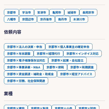
京都市
宇治市
宮津市
亀岡市
城陽市
長岡京市
八幡市
京田辺市
京丹後市
南丹市
木津川市
依頼内容
京都市×法人の決算・申告
京都市×個人事業主の確定申告
京都市×年末調整
京都市×経理代行
京都市×インボイス対応
京都市×電子帳簿保存法対応
京都市×起業・会社設立
京都市×事業承継・M&A
京都市×節税
京都市×税務調査
京都市×資金調達・補助金・助成金
京都市×経営アドバイス
京都市×労務、社会保険関連
業種
京都市×建設
京都市×製造
京都市×小売
京都市×卸売