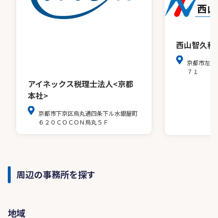
西山智久税
京都市左京
７１
アイネックス税理士法人<京都
本社>
京都市下京区烏丸通四条下ル水銀屋町
６２０ＣＯＣＯＮ烏丸５Ｆ
周辺の事務所を探す
地域