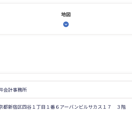
地図
井会計事務所
京都新宿区四谷１丁目１番６アーバンビルサカス１７ ３階