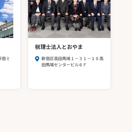
税理士法人とおやま
新宿ミ
新宿区高田馬場１－３１－１８高
田馬場センタービル６Ｆ