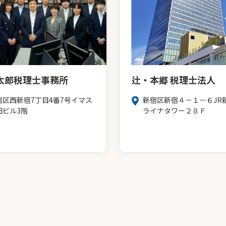
太郎税理士事務所
辻・本郷 税理士法人
宿区西新宿7丁目4番7号イマス
新宿区新宿４－１－６JR
田ビル3階
ライナタワー２８Ｆ