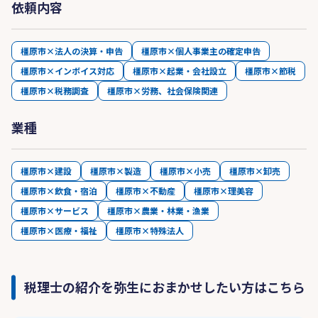
依頼内容
橿原市×法人の決算・申告
橿原市×個人事業主の確定申告
橿原市×インボイス対応
橿原市×起業・会社設立
橿原市×節税
橿原市×税務調査
橿原市×労務、社会保険関連
業種
橿原市×建設
橿原市×製造
橿原市×小売
橿原市×卸売
橿原市×飲食・宿泊
橿原市×不動産
橿原市×理美容
橿原市×サービス
橿原市×農業・林業・漁業
橿原市×医療・福祉
橿原市×特殊法人
税理士の紹介を弥生におまかせしたい方はこちら