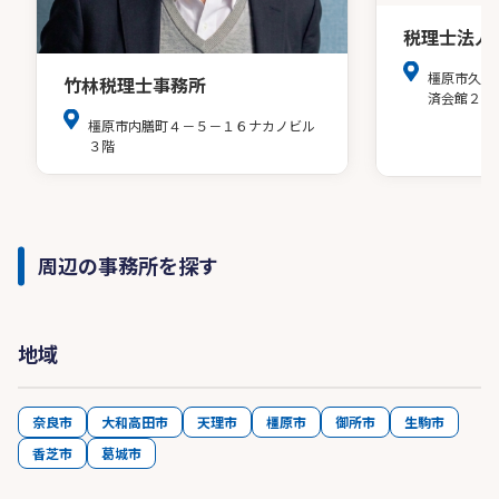
税理士法人
橿原市久米
竹林税理士事務所
済会館２階
橿原市内膳町４－５－１６ナカノビル
３階
周辺の事務所を探す
地域
奈良市
大和高田市
天理市
橿原市
御所市
生駒市
香芝市
葛城市