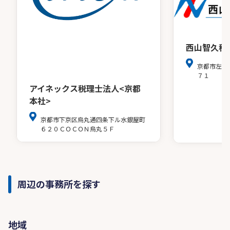
西山智久税
京都市左京
７１
アイネックス税理士法人<京都
本社>
京都市下京区烏丸通四条下ル水銀屋町
６２０ＣＯＣＯＮ烏丸５Ｆ
周辺の事務所を探す
地域