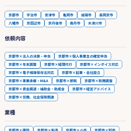
京都市
宇治市
宮津市
亀岡市
城陽市
長岡京市
八幡市
京田辺市
京丹後市
南丹市
木津川市
依頼内容
京都市×法人の決算・申告
京都市×個人事業主の確定申告
京都市×年末調整
京都市×経理代行
京都市×インボイス対応
京都市×電子帳簿保存法対応
京都市×起業・会社設立
京都市×事業承継・M&A
京都市×節税
京都市×税務調査
京都市×資金調達・補助金・助成金
京都市×経営アドバイス
京都市×労務、社会保険関連
業種
京都市×建設
京都市×製造
京都市×小売
京都市×卸売