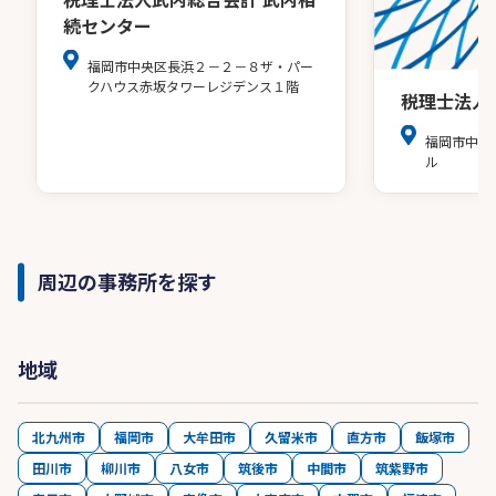
続センター
福岡市中央区長浜２－２－８ザ・パー
クハウス赤坂タワーレジデンス１階
税理士法人
福岡市中央
ル
周辺の事務所を探す
地域
北九州市
福岡市
大牟田市
久留米市
直方市
飯塚市
田川市
柳川市
八女市
筑後市
中間市
筑紫野市