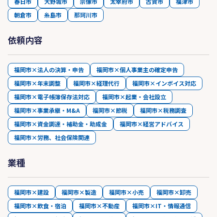
春日市
大野城市
宗像市
太宰府市
古賀市
福津市
朝倉市
糸島市
那珂川市
依頼内容
福岡市×法人の決算・申告
福岡市×個人事業主の確定申告
福岡市×年末調整
福岡市×経理代行
福岡市×インボイス対応
福岡市×電子帳簿保存法対応
福岡市×起業・会社設立
福岡市×事業承継・M&A
福岡市×節税
福岡市×税務調査
福岡市×資金調達・補助金・助成金
福岡市×経営アドバイス
福岡市×労務、社会保険関連
業種
福岡市×建設
福岡市×製造
福岡市×小売
福岡市×卸売
福岡市×飲食・宿泊
福岡市×不動産
福岡市×IT・情報通信