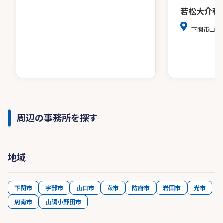
若松大介税
下関市山の
周辺の事務所を探す
地域
下関市
宇部市
山口市
萩市
防府市
岩国市
光市
周南市
山陽小野田市