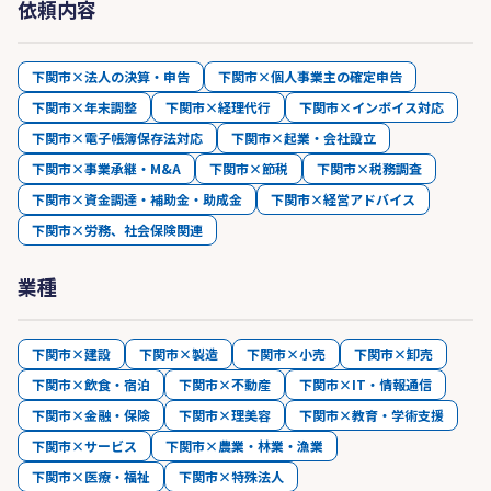
依頼内容
下関市×法人の決算・申告
下関市×個人事業主の確定申告
下関市×年末調整
下関市×経理代行
下関市×インボイス対応
下関市×電子帳簿保存法対応
下関市×起業・会社設立
下関市×事業承継・M&A
下関市×節税
下関市×税務調査
下関市×資金調達・補助金・助成金
下関市×経営アドバイス
下関市×労務、社会保険関連
業種
下関市×建設
下関市×製造
下関市×小売
下関市×卸売
下関市×飲食・宿泊
下関市×不動産
下関市×IT・情報通信
下関市×金融・保険
下関市×理美容
下関市×教育・学術支援
下関市×サービス
下関市×農業・林業・漁業
下関市×医療・福祉
下関市×特殊法人