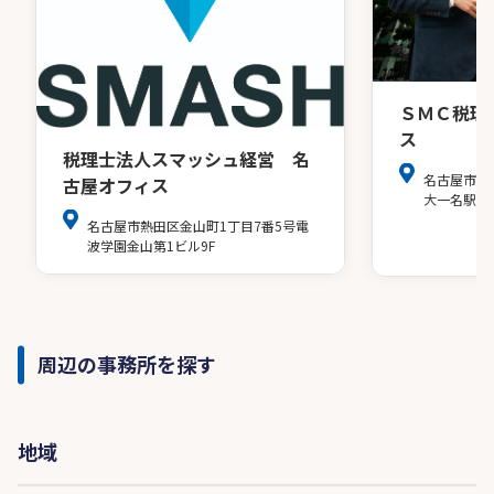
ＳＭＣ税理
ス
税理士法人スマッシュ経営 名
名古屋市中
古屋オフィス
大一名駅ビ
名古屋市熱田区金山町1丁目7番5号電
波学園金山第1ビル9F
周辺の事務所を探す
地域