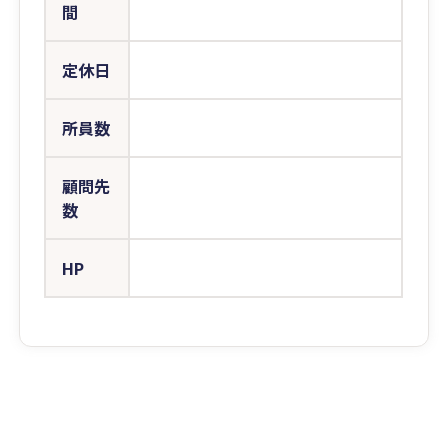
間
定休日
所員数
顧問先
数
HP