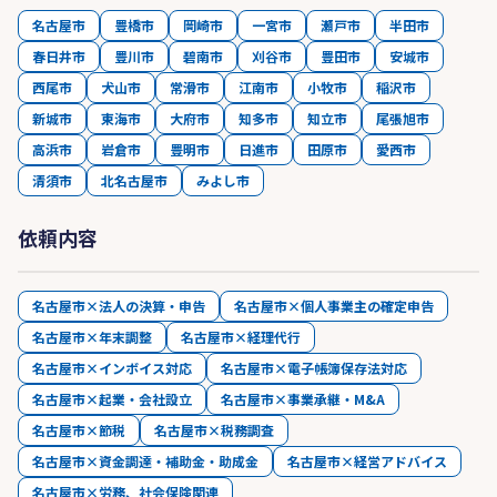
名古屋市
豊橋市
岡崎市
一宮市
瀬戸市
半田市
春日井市
豊川市
碧南市
刈谷市
豊田市
安城市
西尾市
犬山市
常滑市
江南市
小牧市
稲沢市
新城市
東海市
大府市
知多市
知立市
尾張旭市
高浜市
岩倉市
豊明市
日進市
田原市
愛西市
清須市
北名古屋市
みよし市
依頼内容
名古屋市×法人の決算・申告
名古屋市×個人事業主の確定申告
名古屋市×年末調整
名古屋市×経理代行
名古屋市×インボイス対応
名古屋市×電子帳簿保存法対応
名古屋市×起業・会社設立
名古屋市×事業承継・M&A
名古屋市×節税
名古屋市×税務調査
名古屋市×資金調達・補助金・助成金
名古屋市×経営アドバイス
名古屋市×労務、社会保険関連