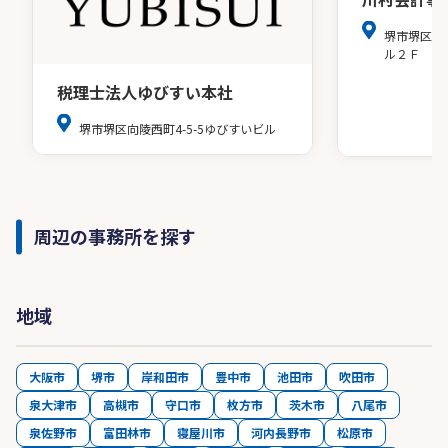
堺市堺区戎
ル２Ｆ
税理士法人ゆびすい本社
堺市堺区向陵西町4-5-5ゆびすいビル
周辺の事務所を探す
地域
大阪市
堺市
岸和田市
豊中市
池田市
吹田市
泉大津市
高槻市
守口市
枚方市
茨木市
八尾市
泉佐野市
富田林市
寝屋川市
河内長野市
松原市