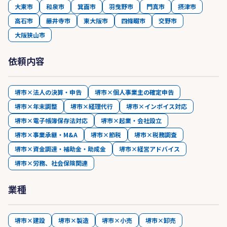
大東市
和泉市
箕面市
羽曳野市
門真市
摂津市
高石市
藤井寺市
東大阪市
四條畷市
交野市
大阪狭山市
依頼内容
堺市×法人の決算・申告
堺市×個人事業主の確定申告
堺市×年末調整
堺市×経理代行
堺市×インボイス対応
堺市×電子帳簿保存法対応
堺市×起業・会社設立
堺市×事業承継・M&A
堺市×節税
堺市×税務調査
堺市×資金調達・補助金・助成金
堺市×経営アドバイス
堺市×労務、社会保険関連
業種
堺市×建設
堺市×製造
堺市×小売
堺市×卸売