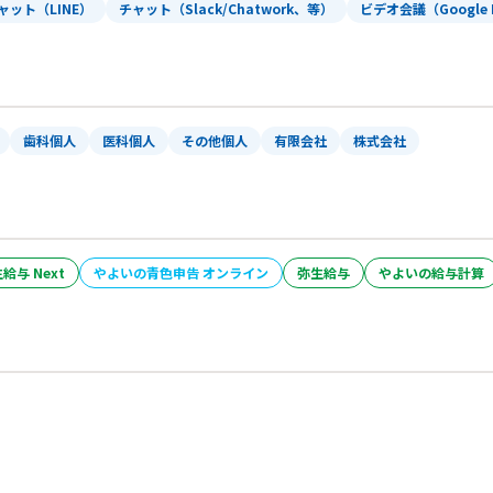
ャット（LINE）
チャット（Slack/Chatwork、等）
ビデオ会議（Google 
歯科個人
医科個人
その他個人
有限会社
株式会社
給与 Next
やよいの青色申告 オンライン
弥生給与
やよいの給与計算