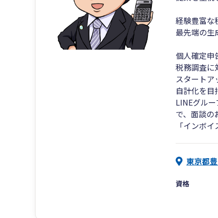
経験豊富な
最先端の生
個人確定申
税務調査に
スタートア
自計化を目
LINEグ
で、面談の
「インボイ
東京都豊
資格