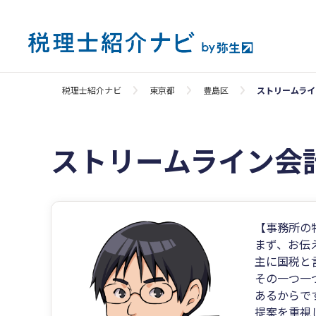
税理士紹介ナビ
東京都
豊島区
ストリームライ
ストリームライン会
【事務所の
まず、お伝
主に国税と
その一つ一
あるからで
提案を重視