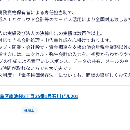
税務資格保有者による専任担当制で、
成ＡＩとクラウド会計等のサービス活用により全国対応致しま
告の実績及び法人の決算申告の実績は数百件以上。
対応できる会計処理・申告書作成を心掛けております。
ップ・開業・会社設立・資金調達を支援の他会計税金業務以外
指す方には、エクセル・弥生会計の入力を、初歩からわかり
ループの作成による素早いレスポンス、データの共有、メールの
お時間が取れない方でも大丈夫です。
ス制度」「電子帳簿保存法」についても、面談の際詳しくお伝
島区南池袋2丁目35番1号石川ビル201
税理士