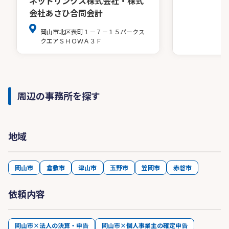
ネットリンクス株式会社・株式
会社あさひ合同会計
岡山市北区表町１－７－１５パークス
クエアＳＨＯＷＡ３Ｆ
周辺の事務所を探す
地域
岡山市
倉敷市
津山市
玉野市
笠岡市
赤磐市
依頼内容
岡山市×法人の決算・申告
岡山市×個人事業主の確定申告