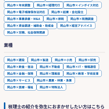
岡山市×年末調整
岡山市×経理代行
岡山市×インボイス対応
岡山市×電子帳簿保存法対応
岡山市×起業・会社設立
岡山市×事業承継・M&A
岡山市×節税
岡山市×税務調査
岡山市×資金調達・補助金・助成金
岡山市×経営アドバイス
岡山市×労務、社会保険関連
業種
岡山市×建設
岡山市×製造
岡山市×小売
岡山市×卸売
岡山市×飲食・宿泊
岡山市×不動産
岡山市×IT・情報通信
岡山市×金融・保険
岡山市×理美容
岡山市×教育・学術支援
岡山市×サービス
岡山市×農業・林業・漁業
岡山市×医療・福祉
岡山市×特殊法人
税理士の紹介を弥生におまかせしたい方はこちら