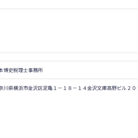
本博史税理士事務所
奈川県横浜市金沢区泥亀１－１８－１４金沢文庫高野ビル２０