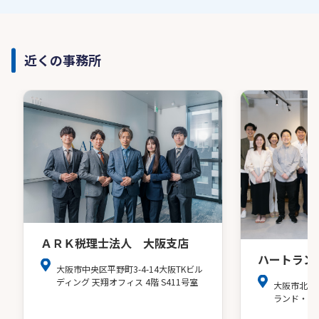
近くの事務所
ＡＲＫ税理士法人 大阪支店
ハートラン
大阪市中央区平野町3-4-14大阪TKビル
ディング 天翔オフィス 4階 S411号室
大阪市北区
ランド・ア