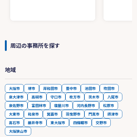
周辺の事務所を探す
地域
大阪市
堺市
岸和田市
豊中市
池田市
吹田市
泉大津市
高槻市
守口市
枚方市
茨木市
八尾市
泉佐野市
富田林市
寝屋川市
河内長野市
松原市
大東市
和泉市
箕面市
羽曳野市
門真市
摂津市
高石市
藤井寺市
東大阪市
四條畷市
交野市
大阪狭山市