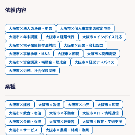
依頼内容
大阪市×法人の決算・申告
大阪市×個人事業主の確定申告
大阪市×年末調整
大阪市×経理代行
大阪市×インボイス対応
大阪市×電子帳簿保存法対応
大阪市×起業・会社設立
大阪市×事業承継・M&A
大阪市×節税
大阪市×税務調査
大阪市×資金調達・補助金・助成金
大阪市×経営アドバイス
大阪市×労務、社会保険関連
業種
大阪市×建設
大阪市×製造
大阪市×小売
大阪市×卸売
大阪市×飲食・宿泊
大阪市×不動産
大阪市×IT・情報通信
大阪市×金融・保険
大阪市×理美容
大阪市×教育・学術支援
大阪市×サービス
大阪市×農業・林業・漁業