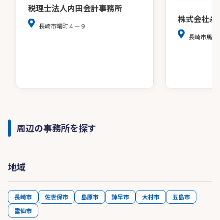
税理士法人内田会計事務所
株式会社永
長崎市曙町４－９
長崎市馬町
周辺の事務所を探す
地域
長崎市
佐世保市
島原市
諫早市
大村市
五島市
雲仙市