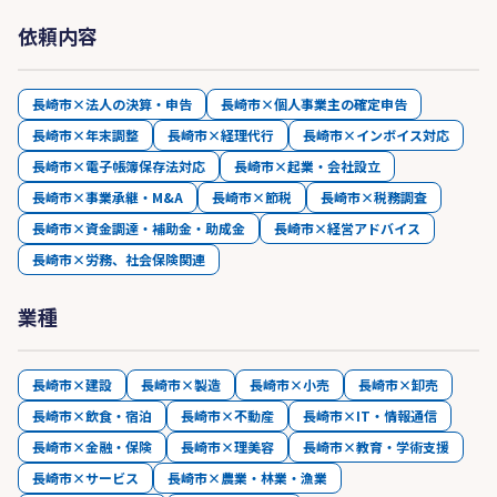
依頼内容
長崎市×法人の決算・申告
長崎市×個人事業主の確定申告
長崎市×年末調整
長崎市×経理代行
長崎市×インボイス対応
長崎市×電子帳簿保存法対応
長崎市×起業・会社設立
長崎市×事業承継・M&A
長崎市×節税
長崎市×税務調査
長崎市×資金調達・補助金・助成金
長崎市×経営アドバイス
長崎市×労務、社会保険関連
業種
長崎市×建設
長崎市×製造
長崎市×小売
長崎市×卸売
長崎市×飲食・宿泊
長崎市×不動産
長崎市×IT・情報通信
長崎市×金融・保険
長崎市×理美容
長崎市×教育・学術支援
長崎市×サービス
長崎市×農業・林業・漁業