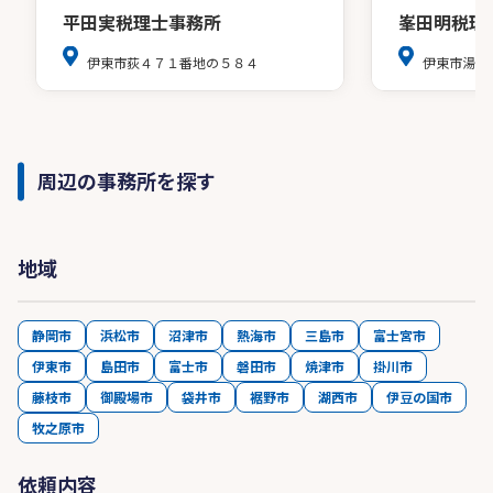
平田実税理士事務所
峯田明税理
伊東市荻４７１番地の５８４
伊東市湯川
周辺の事務所を探す
地域
静岡市
浜松市
沼津市
熱海市
三島市
富士宮市
伊東市
島田市
富士市
磐田市
焼津市
掛川市
藤枝市
御殿場市
袋井市
裾野市
湖西市
伊豆の国市
牧之原市
依頼内容