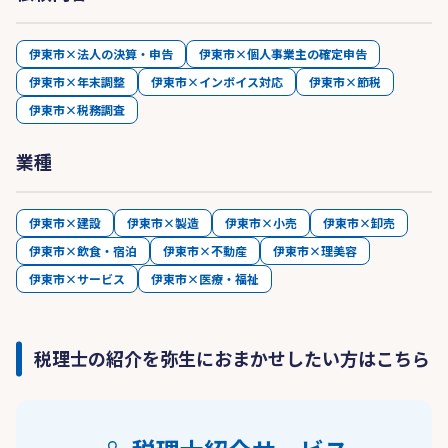
伊東市×法人の決算・申告
伊東市×個人事業主の確定申告
伊東市×年末調整
伊東市×インボイス対応
伊東市×節税
伊東市×税務調査
業種
伊東市×建設
伊東市×製造
伊東市×小売
伊東市×卸売
伊東市×飲食・宿泊
伊東市×不動産
伊東市×理美容
伊東市×サービス
伊東市×医療・福祉
税理士の紹介を弥生におまかせしたい方はこちら