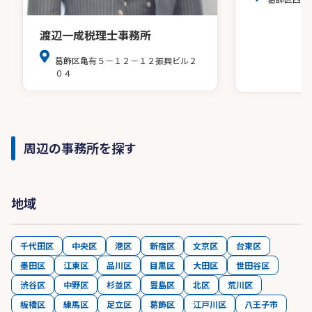
渡辺一成税理士事務所
葛飾区亀有５－１２－１２振興ビル２
０４
周辺の事務所を探す
地域
千代田区
中央区
港区
新宿区
文京区
台東区
墨田区
江東区
品川区
目黒区
大田区
世田谷区
渋谷区
中野区
杉並区
豊島区
北区
荒川区
板橋区
練馬区
足立区
葛飾区
江戸川区
八王子市