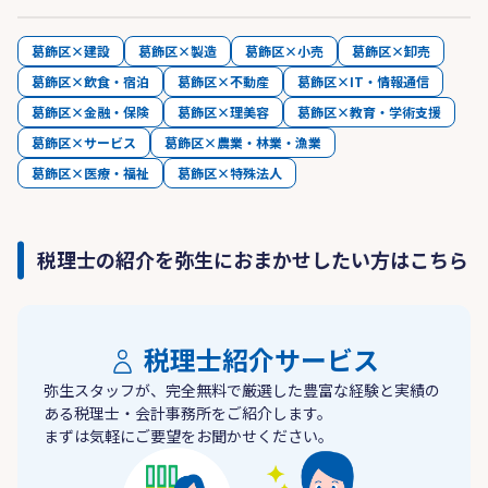
葛飾区×建設
葛飾区×製造
葛飾区×小売
葛飾区×卸売
葛飾区×飲食・宿泊
葛飾区×不動産
葛飾区×IT・情報通信
葛飾区×金融・保険
葛飾区×理美容
葛飾区×教育・学術支援
葛飾区×サービス
葛飾区×農業・林業・漁業
葛飾区×医療・福祉
葛飾区×特殊法人
税理士の紹介を弥生におまかせしたい方はこちら
税理士紹介サービス
弥生スタッフが、完全無料で厳選した豊富な経験と実績の
ある税理士・会計事務所をご紹介します。
まずは気軽にご要望をお聞かせください。