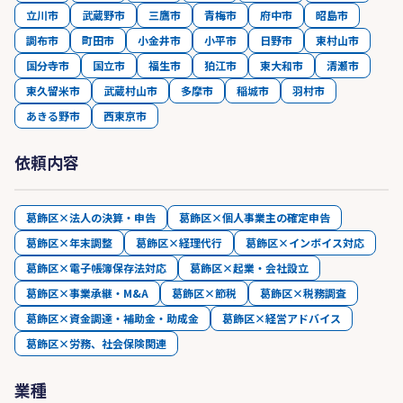
立川市
武蔵野市
三鷹市
青梅市
府中市
昭島市
調布市
町田市
小金井市
小平市
日野市
東村山市
国分寺市
国立市
福生市
狛江市
東大和市
清瀬市
東久留米市
武蔵村山市
多摩市
稲城市
羽村市
あきる野市
西東京市
依頼内容
葛飾区×法人の決算・申告
葛飾区×個人事業主の確定申告
葛飾区×年末調整
葛飾区×経理代行
葛飾区×インボイス対応
葛飾区×電子帳簿保存法対応
葛飾区×起業・会社設立
葛飾区×事業承継・M&A
葛飾区×節税
葛飾区×税務調査
葛飾区×資金調達・補助金・助成金
葛飾区×経営アドバイス
葛飾区×労務、社会保険関連
業種