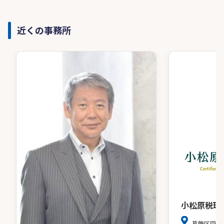
近くの事務所
小松原税理
葛飾区四つ