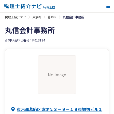
メ
税理士紹介ナビ
東京都
葛飾区
丸信会計事務所
丸信会計事務所
お問い合わせ番号：P013184
No Image
東京都葛飾区東堀切３－９－１９東堀切ビル１