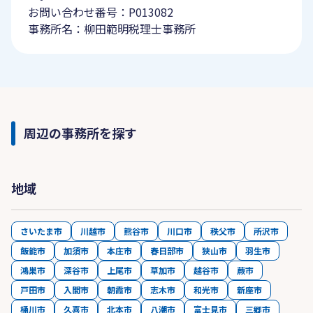
お問い合わせ番号：P013082
事務所名：柳田範明税理士事務所
周辺の事務所を探す
地域
さいたま市
川越市
熊谷市
川口市
秩父市
所沢市
飯能市
加須市
本庄市
春日部市
狭山市
羽生市
鴻巣市
深谷市
上尾市
草加市
越谷市
蕨市
戸田市
入間市
朝霞市
志木市
和光市
新座市
桶川市
久喜市
北本市
八潮市
富士見市
三郷市