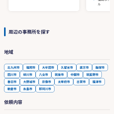
ル
周辺の事務所を探す
地域
北九州市
福岡市
大牟田市
久留米市
直方市
飯塚市
田川市
柳川市
八女市
筑後市
中間市
筑紫野市
春日市
大野城市
宗像市
太宰府市
古賀市
福津市
朝倉市
糸島市
那珂川市
依頼内容