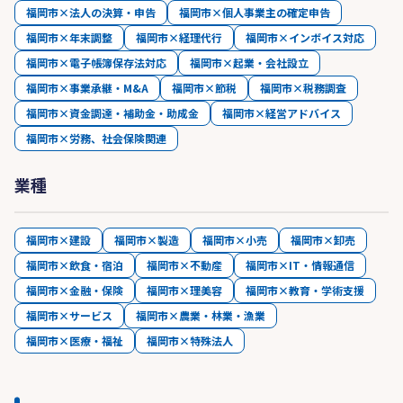
福岡市×法人の決算・申告
福岡市×個人事業主の確定申告
福岡市×年末調整
福岡市×経理代行
福岡市×インボイス対応
福岡市×電子帳簿保存法対応
福岡市×起業・会社設立
福岡市×事業承継・M&A
福岡市×節税
福岡市×税務調査
福岡市×資金調達・補助金・助成金
福岡市×経営アドバイス
福岡市×労務、社会保険関連
業種
福岡市×建設
福岡市×製造
福岡市×小売
福岡市×卸売
福岡市×飲食・宿泊
福岡市×不動産
福岡市×IT・情報通信
福岡市×金融・保険
福岡市×理美容
福岡市×教育・学術支援
福岡市×サービス
福岡市×農業・林業・漁業
福岡市×医療・福祉
福岡市×特殊法人