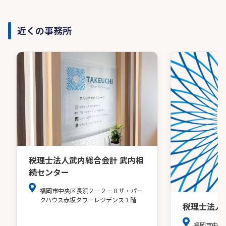
近くの事務所
税理士法人武内総合会計 武内相
続センター
福岡市中央区長浜２－２－８ザ・パー
クハウス赤坂タワーレジデンス１階
税理士法人
福岡市中央