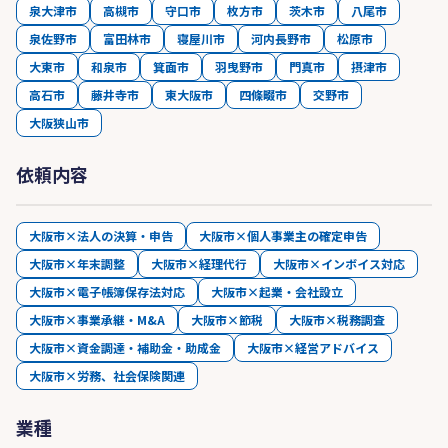
泉大津市
高槻市
守口市
枚方市
茨木市
八尾市
泉佐野市
富田林市
寝屋川市
河内長野市
松原市
大東市
和泉市
箕面市
羽曳野市
門真市
摂津市
高石市
藤井寺市
東大阪市
四條畷市
交野市
大阪狭山市
依頼内容
大阪市×法人の決算・申告
大阪市×個人事業主の確定申告
大阪市×年末調整
大阪市×経理代行
大阪市×インボイス対応
大阪市×電子帳簿保存法対応
大阪市×起業・会社設立
大阪市×事業承継・M&A
大阪市×節税
大阪市×税務調査
大阪市×資金調達・補助金・助成金
大阪市×経営アドバイス
大阪市×労務、社会保険関連
業種