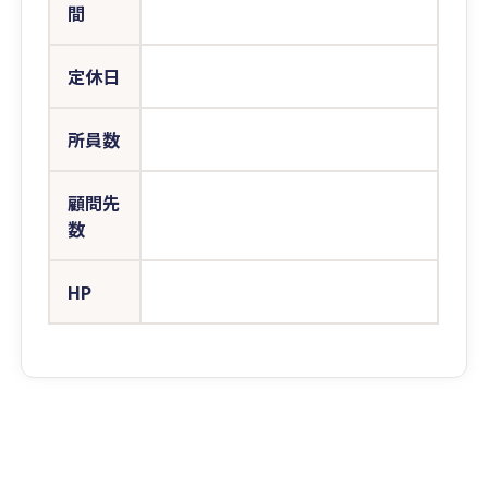
間
定休日
所員数
顧問先
数
HP