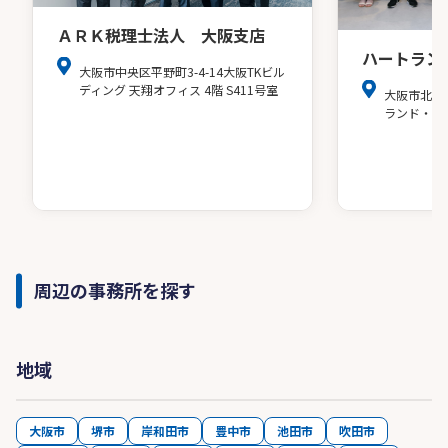
ＡＲＫ税理士法人 大阪支店
ハートラン
大阪市中央区平野町3-4-14大阪TKビル
ディング 天翔オフィス 4階 S411号室
大阪市北区
ランド・ア
周辺の事務所を探す
地域
大阪市
堺市
岸和田市
豊中市
池田市
吹田市