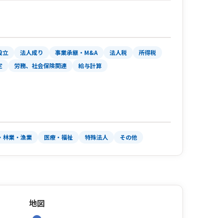
設立
法人成り
事業承継・M&A
法人税
所得税
定
労務、社会保険関連
給与計算
・林業・漁業
医療・福祉
特殊法人
その他
地図