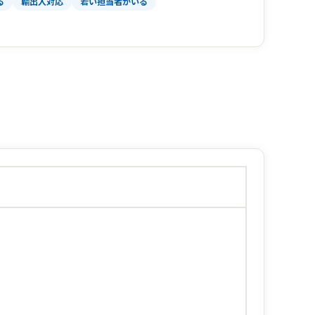
る
輸出入対応
若い担当者がいる