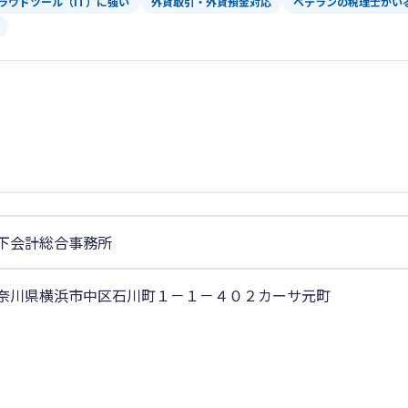
ラウドツール（IT）に強い
外貨取引・外貨預金対応
ベテランの税理士がい
下会計総合事務所
奈川県横浜市中区石川町１－１－４０２カーサ元町