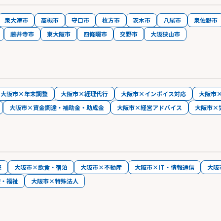
泉大津市
高槻市
守口市
枚方市
茨木市
八尾市
泉佐野市
藤井寺市
東大阪市
四條畷市
交野市
大阪狭山市
大阪市×年末調整
大阪市×経理代行
大阪市×インボイス対応
大阪市
大阪市×資金調達・補助金・助成金
大阪市×経営アドバイス
大阪市×
売
大阪市×飲食・宿泊
大阪市×不動産
大阪市×IT・情報通信
大阪
療・福祉
大阪市×特殊法人