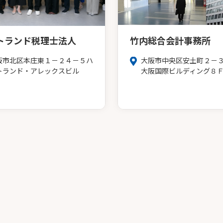
トランド税理士法人
竹内総合会計事務所
阪市北区本庄東１－２４－５ハ
大阪市中央区安土町２－
トランド・アレックスビル
大阪国際ビルディング８