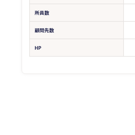
所員数
顧問先数
HP