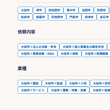
大阪市
堺市
岸和田市
豊中市
池田市
吹田市
和泉市
箕面市
羽曳野市
門真市
摂津市
高石市
依頼内容
大阪市×法人の決算・申告
大阪市×個人事業主の確定申告
大阪市×事業承継・M&A
大阪市×節税
大阪市×税務調査
業種
大阪市×建設
大阪市×製造
大阪市×小売
大阪市×卸
大阪市×サービス
大阪市×農業・林業・漁業
大阪市×医