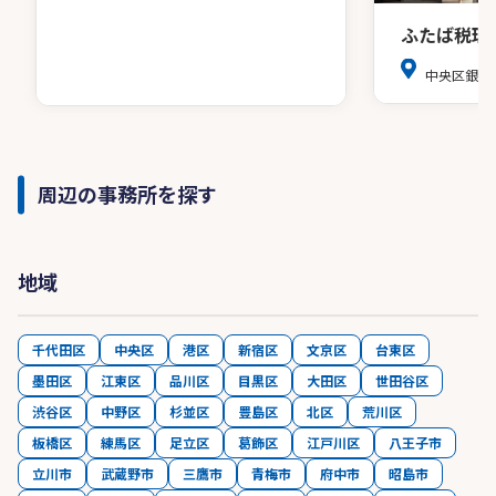
ふたば税理
中央区銀座8
周辺の事務所を探す
地域
千代田区
中央区
港区
新宿区
文京区
台東区
墨田区
江東区
品川区
目黒区
大田区
世田谷区
渋谷区
中野区
杉並区
豊島区
北区
荒川区
板橋区
練馬区
足立区
葛飾区
江戸川区
八王子市
立川市
武蔵野市
三鷹市
青梅市
府中市
昭島市