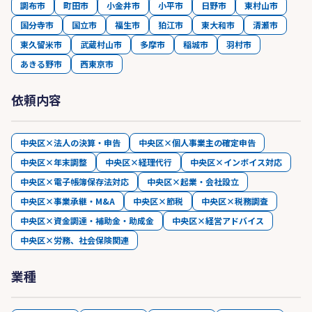
調布市
町田市
小金井市
小平市
日野市
東村山市
国分寺市
国立市
福生市
狛江市
東大和市
清瀬市
東久留米市
武蔵村山市
多摩市
稲城市
羽村市
あきる野市
西東京市
依頼内容
中央区×法人の決算・申告
中央区×個人事業主の確定申告
中央区×年末調整
中央区×経理代行
中央区×インボイス対応
中央区×電子帳簿保存法対応
中央区×起業・会社設立
中央区×事業承継・M&A
中央区×節税
中央区×税務調査
中央区×資金調達・補助金・助成金
中央区×経営アドバイス
中央区×労務、社会保険関連
業種