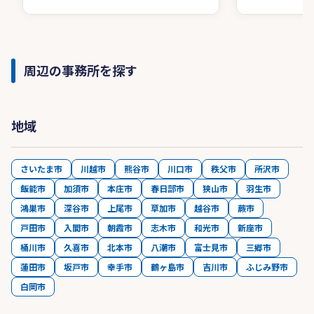
周辺の事務所を探す
地域
さいたま市
川越市
熊谷市
川口市
秩父市
所沢市
飯能市
加須市
本庄市
春日部市
狭山市
羽生市
鴻巣市
深谷市
上尾市
草加市
越谷市
蕨市
戸田市
入間市
朝霞市
志木市
和光市
新座市
桶川市
久喜市
北本市
八潮市
富士見市
三郷市
蓮田市
坂戸市
幸手市
鶴ヶ島市
吉川市
ふじみ野市
白岡市