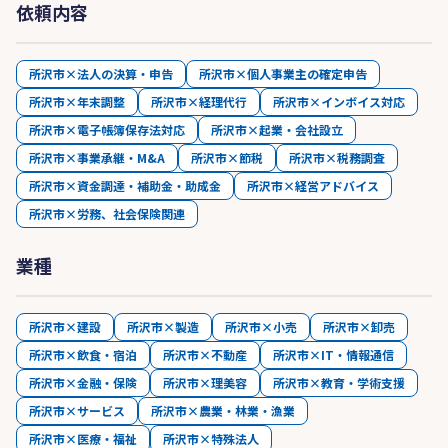
依頼内容
所沢市×法人の決算・申告
所沢市×個人事業主の確定申告
所沢市×年末調整
所沢市×経理代行
所沢市×インボイス対応
所沢市×電子帳簿保存法対応
所沢市×起業・会社設立
所沢市×事業承継・M&A
所沢市×節税
所沢市×税務調査
所沢市×資金調達・補助金・助成金
所沢市×経営アドバイス
所沢市×労務、社会保険関連
業種
所沢市×建設
所沢市×製造
所沢市×小売
所沢市×卸売
所沢市×飲食・宿泊
所沢市×不動産
所沢市×IT・情報通信
所沢市×金融・保険
所沢市×理美容
所沢市×教育・学術支援
所沢市×サービス
所沢市×農業・林業・漁業
所沢市×医療・福祉
所沢市×特殊法人