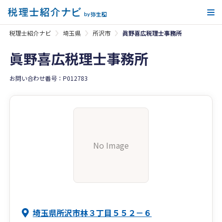
メ
税理士紹介ナビ
埼玉県
所沢市
眞野喜広税理士事務所
眞野喜広税理士事務所
お問い合わせ番号：P012783
No Image
埼玉県所沢市林３丁目５５２－６