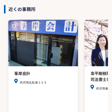
近くの事務所
高平剛税理
峯岸会計
司法書士事
所沢市北秋津３５５
所沢市東所