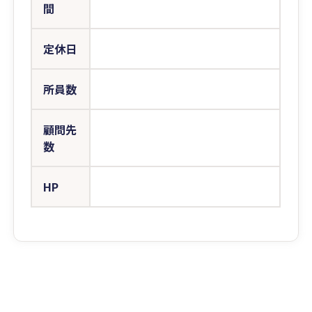
間
定休日
所員数
顧問先
数
HP