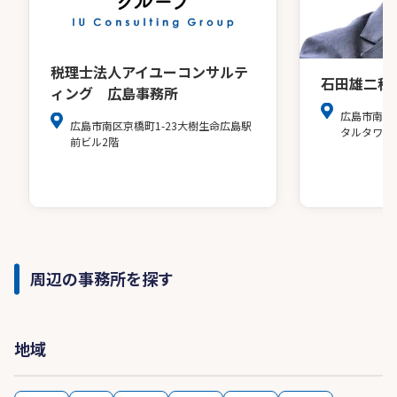
税理士法人アイユーコンサルテ
石田雄二税
ィング 広島事務所
広島市南区
広島市南区京橋町1-23大樹生命広島駅
タルタワー
前ビル2階
周辺の事務所を探す
地域