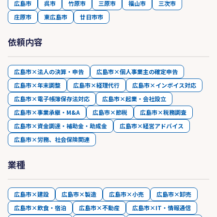
広島市
呉市
竹原市
三原市
福山市
三次市
庄原市
東広島市
廿日市市
依頼内容
広島市×法人の決算・申告
広島市×個人事業主の確定申告
広島市×年末調整
広島市×経理代行
広島市×インボイス対応
広島市×電子帳簿保存法対応
広島市×起業・会社設立
広島市×事業承継・M&A
広島市×節税
広島市×税務調査
広島市×資金調達・補助金・助成金
広島市×経営アドバイス
広島市×労務、社会保険関連
業種
広島市×建設
広島市×製造
広島市×小売
広島市×卸売
広島市×飲食・宿泊
広島市×不動産
広島市×IT・情報通信