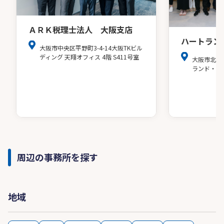
ＡＲＫ税理士法人 大阪支店
ハートラン
大阪市中央区平野町3-4-14大阪TKビル
ディング 天翔オフィス 4階 S411号室
大阪市北区
ランド・ア
周辺の事務所を探す
地域