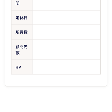
間
定休日
所員数
顧問先
数
HP