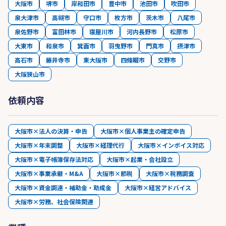
大阪市
堺市
岸和田市
豊中市
池田市
吹田市
泉大津市
高槻市
守口市
枚方市
茨木市
八尾市
泉佐野市
富田林市
寝屋川市
河内長野市
松原市
大東市
和泉市
箕面市
羽曳野市
門真市
摂津市
高石市
藤井寺市
東大阪市
四條畷市
交野市
大阪狭山市
依頼内容
大阪市×法人の決算・申告
大阪市×個人事業主の確定申告
大阪市×年末調整
大阪市×経理代行
大阪市×インボイス対応
大阪市×電子帳簿保存法対応
大阪市×起業・会社設立
大阪市×事業承継・M&A
大阪市×節税
大阪市×税務調査
大阪市×資金調達・補助金・助成金
大阪市×経営アドバイス
大阪市×労務、社会保険関連