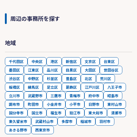
周辺の事務所を探す
地域
千代田区
中央区
港区
新宿区
文京区
台東区
墨田区
江東区
品川区
目黒区
大田区
世田谷区
渋谷区
中野区
杉並区
豊島区
北区
荒川区
板橋区
練馬区
足立区
葛飾区
江戸川区
八王子市
立川市
武蔵野市
三鷹市
青梅市
府中市
昭島市
調布市
町田市
小金井市
小平市
日野市
東村山市
国分寺市
国立市
福生市
狛江市
東大和市
清瀬市
東久留米市
武蔵村山市
多摩市
稲城市
羽村市
あきる野市
西東京市