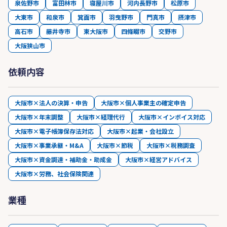
泉佐野市
富田林市
寝屋川市
河内長野市
松原市
大東市
和泉市
箕面市
羽曳野市
門真市
摂津市
高石市
藤井寺市
東大阪市
四條畷市
交野市
大阪狭山市
依頼内容
大阪市×法人の決算・申告
大阪市×個人事業主の確定申告
大阪市×年末調整
大阪市×経理代行
大阪市×インボイス対応
大阪市×電子帳簿保存法対応
大阪市×起業・会社設立
大阪市×事業承継・M&A
大阪市×節税
大阪市×税務調査
大阪市×資金調達・補助金・助成金
大阪市×経営アドバイス
大阪市×労務、社会保険関連
業種