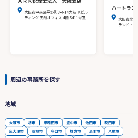
ＡＲＫ税理士法人 大阪支店
ハートラン
大阪市中央区平野町3-4-14大阪TKビル
ディング 天翔オフィス 4階 S411号室
大阪市北区
ランド・ア
周辺の事務所を探す
地域
大阪市
堺市
岸和田市
豊中市
池田市
吹田市
泉大津市
高槻市
守口市
枚方市
茨木市
八尾市